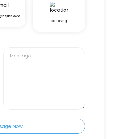
p@hspnn.com
Bandung
sage Now