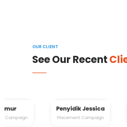
OUR CLIENT
See Our Recent
Cli
Penyidik Jessica
Working Clea
Placement Campaign
Placement Cam