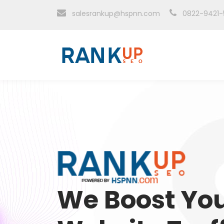
salesrankup@hspnn.com
0822-9421-
We Boost Yo