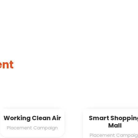
ent
n Air
Smart Shopping
Fly
Mall
paign
Plac
Placement Campaign