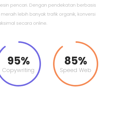
mesin pencari. Dengan pendekatan berbasis
eraih lebih banyak trafik organik, konversi
maksimal secara online.
95%
85%
Copywriting
Speed Web