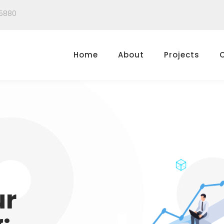
5880
Home
About
Projects
ur