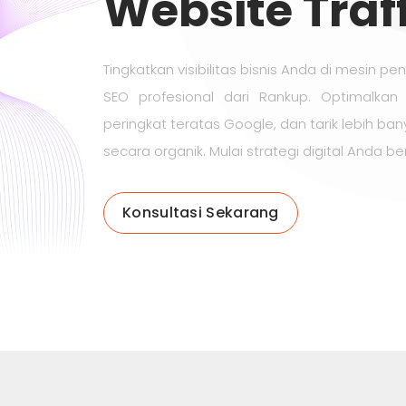
Website Traff
Tingkatkan visibilitas bisnis Anda di mesin p
SEO profesional dari Rankup. Optimalkan
peringkat teratas Google, dan tarik lebih b
secara organik. Mulai strategi digital Anda ber
Konsultasi Sekarang