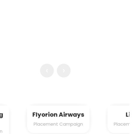
‹
›
orion Airways
Links Dir
ement Campaign
Placement Campaign