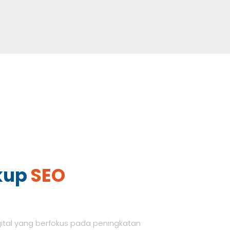
kup
SEO
gital yang berfokus pada peningkatan