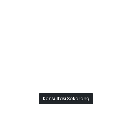
GET YOUR FREE QUOTE
Grow With Us Now
Konsultasi Sekarang