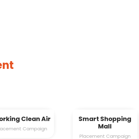
ent
n Air
Smart Shopping
Fly
Mall
paign
Plac
Placement Campaign