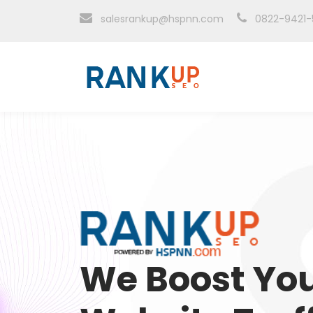
salesrankup@hspnn.com
0822-9421-
We Boost Yo