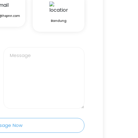
p@hspnn.com
Bandung
sage Now