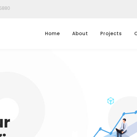
5880
Home
About
Projects
ur