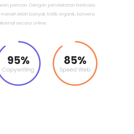
mesin pencari. Dengan pendekatan berbasis
eraih lebih banyak trafik organik, konversi
maksimal secara online.
95%
85%
Copywriting
Speed Web