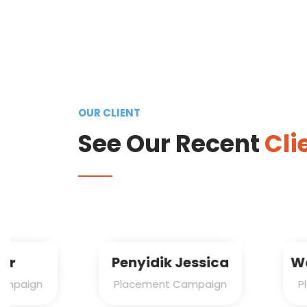
OUR CLIENT
See Our Recent
Cli
Penyidik Jessica
Working Clea
Placement Campaign
Placement Cam