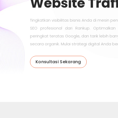
Website Traff
Tingkatkan visibilitas bisnis Anda di mesin p
SEO profesional dari Rankup. Optimalkan
peringkat teratas Google, dan tarik lebih b
secara organik. Mulai strategi digital Anda ber
Konsultasi Sekarang