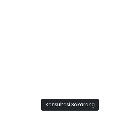
GET YOUR FREE QUOTE
Grow With Us Now
Konsultasi Sekarang