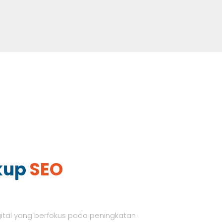
kup
SEO
gital yang berfokus pada peningkatan