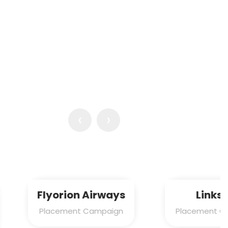
‹
›
orion Airways
Links Dir
ement Campaign
Placement Campaign